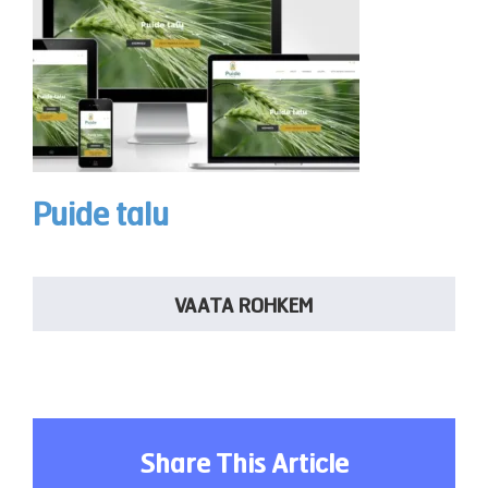
Puide talu
VAATA ROHKEM
Share This Article