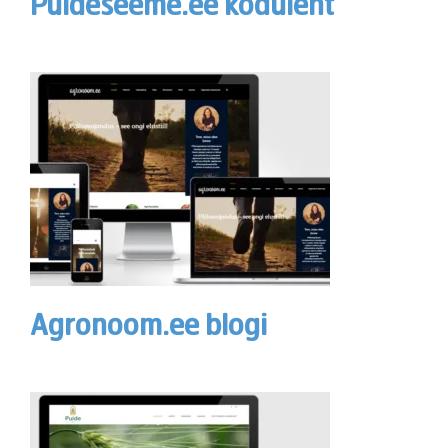
Puideseeme.ee koduleht
Agronoom.ee blogi