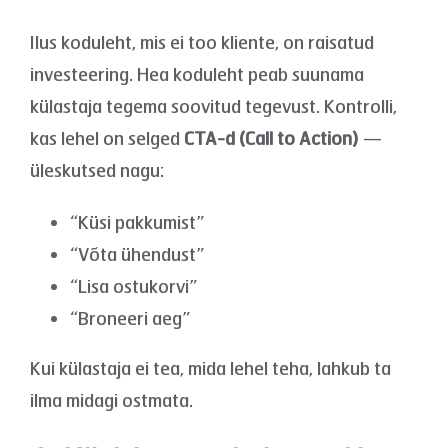
Ilus koduleht, mis ei too kliente, on raisatud
investeering. Hea koduleht peab suunama
külastaja tegema soovitud tegevust. Kontrolli,
kas lehel on selged
CTA-d (Call to Action)
—
üleskutsed nagu:
“Küsi pakkumist”
“Võta ühendust”
“Lisa ostukorvi”
“Broneeri aeg”
Kui külastaja ei tea, mida lehel teha, lahkub ta
ilma midagi ostmata.