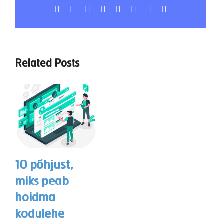
Facebook
X
LinkedIn
WhatsApp
Tumblr
Pinterest
Vk
Email
Related Posts
10 põhjust,
miks peab
hoidma
kodulehe