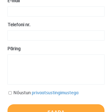
E-mail
*
Telefoni nr.
Päring
*
*
Nõustun
privaatsustingimustega