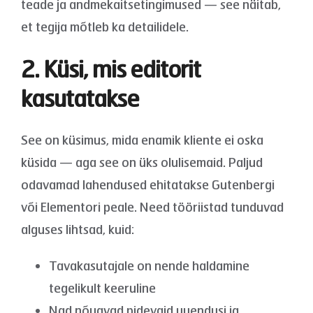
teade ja andmekaitsetingimused — see näitab,
et tegija mõtleb ka detailidele.
2. Küsi, mis editorit
kasutatakse
See on küsimus, mida enamik kliente ei oska
küsida — aga see on üks olulisemaid. Paljud
odavamad lahendused ehitatakse Gutenbergi
või Elementori peale. Need tööriistad tunduvad
alguses lihtsad, kuid:
Tavakasutajale on nende haldamine
tegelikult keeruline
Nad nõuavad pidevaid uuendusi ja