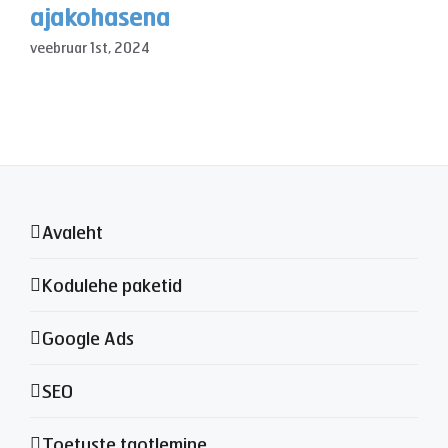
ajakohasena
veebruar 1st, 2024
Avaleht
Kodulehe paketid
Google Ads
SEO
Toetuste taotlemine