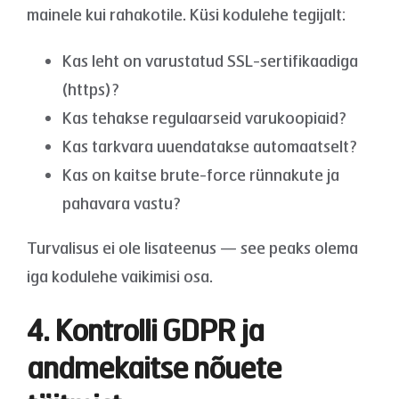
mainele kui rahakotile. Küsi kodulehe tegijalt:
Kas leht on varustatud SSL-sertifikaadiga
(https)?
Kas tehakse regulaarseid varukoopiaid?
Kas tarkvara uuendatakse automaatselt?
Kas on kaitse brute-force rünnakute ja
pahavara vastu?
Turvalisus ei ole lisateenus — see peaks olema
iga kodulehe vaikimisi osa.
4. Kontrolli GDPR ja
andmekaitse nõuete